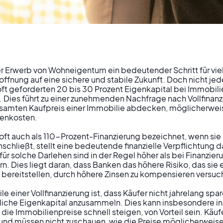
er Erwerb von Wohneigentum ein bedeutender Schritt für viel
ffnung auf eine sichere und stabile Zukunft. Doch nicht jede
oft geforderten 20 bis 30 Prozent Eigenkapital bei Immobili
 ohne Eigenkap
 Dies führt zu einer zunehmenden Nachfrage nach Vollfinanzi
esamten Kaufpreis einer Immobilie abdecken, möglicherweise
enkosten.

en und Risiken 
 oft auch als 110-Prozent-Finanzierung bezeichnet, wenn sie 
chließt, stellt eine bedeutende finanzielle Verpflichtung dar
 für solche Darlehen sind in der Regel höher als bei Finanzieru
rung in Deutsch
rn. Dies liegt daran, dass Banken das höhere Risiko, das sie 
bereitstellen, durch höhere Zinsen zu kompensieren versuch
le einer Vollfinanzierung ist, dass Käufer nicht jahrelang sp
rliche Eigenkapital anzusammeln. Dies kann insbesondere in
die Immobilienpreise schnell steigen, von Vorteil sein. Käuf
nd müssen nicht zuschauen, wie die Preise möglicherweise 