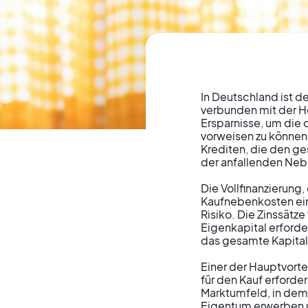
In Deutschland ist d
verbunden mit der Ho
Ersparnisse, um die 
Wohneigentum
vorweisen zu können.
Krediten, die den g
der anfallenden Neb
Möglichkeit
Die Vollfinanzierung,
Kaufnebenkosten eins
Risiko. Die Zinssätze
Vollfinanzie
Eigenkapital erforde
das gesamte Kapital 
Einer der Hauptvortei
für den Kauf erforde
Marktumfeld, in dem 
Eigentum erwerben u