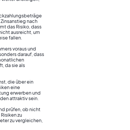
Rückzahlungsbeträge 
 Zinsanstieg nach 
t das Risiko, dass 
icht ausreicht, um 
e fallen.

hmers voraus und 
sonders darauf, dass 
onatlichen 
 da sie als 
t, die über ein 
iken eine 
etung erwerben und 
n attraktiv sein.

d prüfen, ob nicht 
Risiken zu 
eter zu vergleichen, 