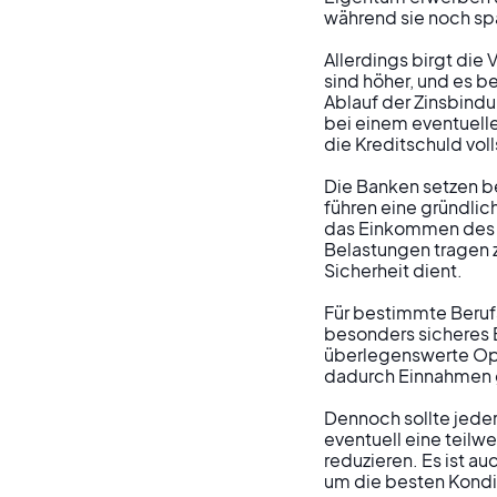
während sie noch spa
Allerdings birgt die
sind höher, und es b
Ablauf der Zinsbindu
bei einem eventuelle
die Kreditschuld vol
Die Banken setzen be
führen eine gründlic
das Einkommen des K
Belastungen tragen z
Sicherheit dient.

Für bestimmte Berufs
besonders sicheres E
überlegenswerte Opti
dadurch Einnahmen ge
Dennoch sollte jeder
eventuell eine teilw
reduzieren. Es ist a
um die besten Kondit