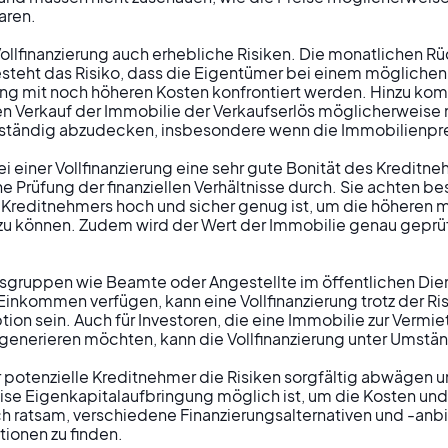
ren.

 Vollfinanzierung auch erhebliche Risiken. Die monatlichen 
esteht das Risiko, dass die Eigentümer bei einem möglichen
ng mit noch höheren Kosten konfrontiert werden. Hinzu komm
n Verkauf der Immobilie der Verkaufserlös möglicherweise n
lständig abzudecken, insbesondere wenn die Immobilienpreis
i einer Vollfinanzierung eine sehr gute Bonität des Kreditne
he Prüfung der finanziellen Verhältnisse durch. Sie achten be
reditnehmers hoch und sicher genug ist, um die höheren m
u können. Zudem wird der Wert der Immobilie genau geprüft,
gruppen wie Beamte oder Angestellte im öffentlichen Diens
inkommen verfügen, kann eine Vollfinanzierung trotz der Ris
on sein. Auch für Investoren, die eine Immobilie zur Vermi
nerieren möchten, kann die Vollfinanzierung unter Umstände
 potenzielle Kreditnehmer die Risiken sorgfältig abwägen un
eise Eigenkapitalaufbringung möglich ist, um die Kosten und 
uch ratsam, verschiedene Finanzierungsalternativen und -anbi
ionen zu finden.
