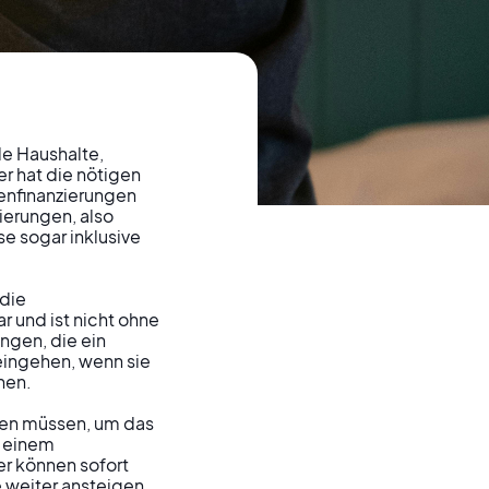
e Haushalte, 
r hat die nötigen 
enfinanzierungen 
ital
erungen, also 
 sogar inklusive 
der
die 
 und ist nicht ohne 
ngen, die ein 
land
eingehen, wenn sie 
en.

aren müssen, um das 
 einem 
er können sofort 
weiter ansteigen, 