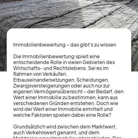
Immobilienbewertung – das gibt's zu wissen

Die Immobilienbewertung spielt eine 
entscheidende Rolle in vielen Gebieten des 
Wirtschafts- und Rechtslebens. Sei es im 
Wertvolle
Rahmen von Verkäufen, 
Erbauseinandersetzungen, Scheidungen, 
Quadratmeter Wie
Zwangsversteigerungen oder auch nur zur 
eigenen Vermögensübersicht – der Bedarf, den 
man den wahren Preis
Wert einer Immobilie zu bestimmen, kann aus 
verschiedenen Gründen entstehen. Doch wie 
von Immobilien
wird der Wert einer Immobilie ermittelt und 
welche Faktoren spielen dabei eine Rolle?

ermittelt
Grundsätzlich wird zwischen dem Marktwert, 
auch Verkehrswert genannt, und dem 