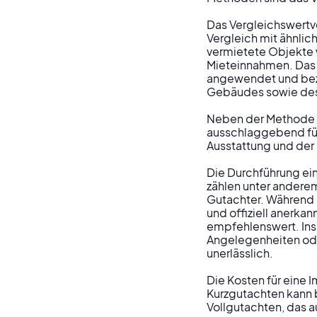
Das Vergleichswertv
Vergleich mit ähnlic
vermietete Objekte w
Mieteinnahmen. Das 
angewendet und bezi
Gebäudes sowie des
Neben der Methode d
ausschlaggebend für 
Ausstattung und der 
Die Durchführung ei
zählen unter anderem
Gutachter. Während O
und offiziell anerk
empfehlenswert. Ins
Angelegenheiten ode
unerlässlich.

Die Kosten für eine 
Kurzgutachten kann b
Vollgutachten, das a