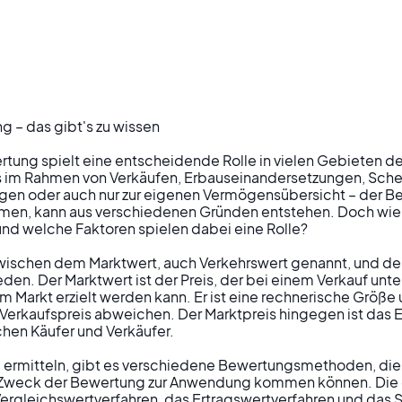
– das gibt's zu wissen

ung spielt eine entscheidende Rolle in vielen Gebieten de
s im Rahmen von Verkäufen, Erbauseinandersetzungen, Sche
en oder auch nur zur eigenen Vermögensübersicht – der Bed
men, kann aus verschiedenen Gründen entstehen. Doch wie w
und welche Faktoren spielen dabei eine Rolle?

zwischen dem Marktwert, auch Verkehrswert genannt, und dem
den. Der Marktwert ist der Preis, der bei einem Verkauf unte
Markt erzielt werden kann. Er ist eine rechnerische Größe
n Verkaufspreis abweichen. Der Marktpreis hingegen ist das 
en Käufer und Verkäufer.

ermitteln, gibt es verschiedene Bewertungsmethoden, die j
Zweck der Bewertung zur Anwendung kommen können. Die d
rgleichswertverfahren, das Ertragswertverfahren und das S