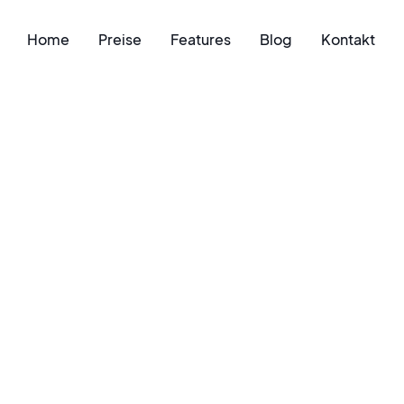
Home
Preise
Features
Blog
Kontakt
g von Immobili
und Methoden 
nellen Bewertu