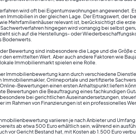
erfahren wird oft bei Eigentumswohnungen angewendet. Es 
hen Immobilien in der gleichen Lage. Der Ertragswert, der be
ie Mehrfamilienhäuser relevant ist, berücksichtigt die erzie
Sachwertverfahren hingegen wird vorrangig bei selbst genu
eht sich auf die Herstellungs- oder Wiederbeschaffungsk
 Bodenwerts.

er Bewertung sind insbesondere die Lage und die Größe d
den ermittelten Wert. Aber auch andere Faktoren wie Baujah
lokale Immobilienmarkt spielen eine Rolle.

ner Immobilienbewertung kann durch verschiedene Dienstlei
 Immobilienmakler, Onlineportale und zertifizierte Sachver
nline-Bewertungen einen ersten Anhaltspunkt liefern können
annte Bewertungen die Beauftragung eines fachkundigen Gut
besondere bei gerichtlichen Auseinandersetzungen, steuerl
r im Rahmen von Finanzierungen ist ein professionelles We
Immobilienbewertung variieren je nach Anbieter und Umfang
ereits ab etwa 500 Euro erhältlich sein, während ein ausführ
uch vor Gericht Bestand hat, mit Kosten ab 1.500 Euro verbu