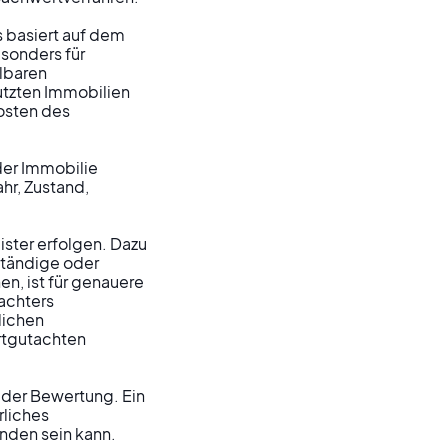
basiert auf dem 
sonders für 
lbaren 
tzten Immobilien 
osten des 
er Immobilie 
r, Zustand, 
ster erfolgen. Dazu 
ständige oder 
, ist für genauere 
achters 
ichen 
rtgutachten 
 der Bewertung. Ein 
liches 
nden sein kann.
