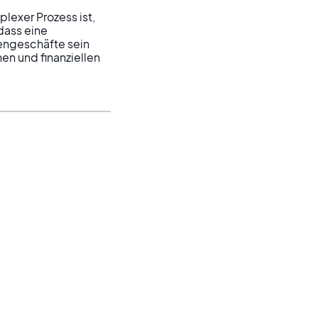
exer Prozess ist, 
dass eine 
engeschäfte sein 
en und finanziellen 