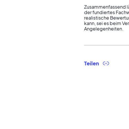
Zusammenfassend läss
der fundiertes Fachwi
realistische Bewertu
kann, sei es beim Ve
Angelegenheiten.
Teilen