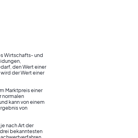
s Wirtschafts- und 
idungen, 
arf, den Wert einer 
ird der Wert einer 
 Marktpreis einer 
r normalen 
 und kann von einem 
Ergebnis von 
e nach Art der 
rei bekanntesten 
achwertverfahren. 
