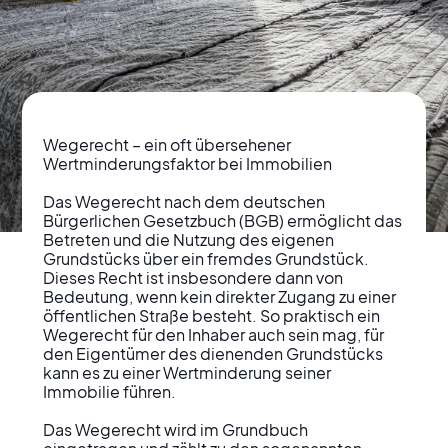
Wegerecht – ein oft übersehener 
Wertminderungsfaktor bei Immobilien

Das Wegerecht nach dem deutschen 
Bürgerlichen Gesetzbuch (BGB) ermöglicht das 
Wegerechte und ihre
Betreten und die Nutzung des eigenen 
Grundstücks über ein fremdes Grundstück. 
Auswirkungen auf
Dieses Recht ist insbesondere dann von 
Bedeutung, wenn kein direkter Zugang zu einer 
Immobilienbewertungen
öffentlichen Straße besteht. So praktisch ein 
Wegerecht für den Inhaber auch sein mag, für 
den Eigentümer des dienenden Grundstücks 
kann es zu einer Wertminderung seiner 
Immobilie führen. 

Das Wegerecht wird im Grundbuch 