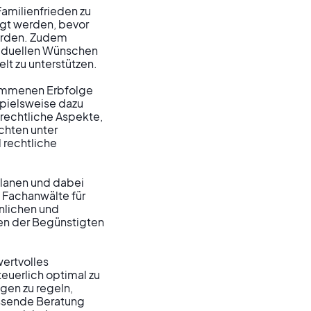
amilienfrieden zu 
gt werden, bevor 
erden. Zudem 
iduellen Wünschen 
t zu unterstützen.

nommenen Erbfolge 
pielsweise dazu 
rechtliche Aspekte, 
chten unter 
rechtliche 
planen und dabei 
 Fachanwälte für 
nlichen und 
sen der Begünstigten 
rtvolles 
uerlich optimal zu 
gen zu regeln, 
assende Beratung 