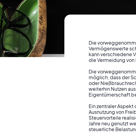
Die vorweggenommene
Vermögenswerte scho
kann verschiedene Vo
Vorweggen
die Vermeidung von E
Die vorweggenommene
möglich, dass der S
Str
oder Nießbrauchrech
weiterhin Nutzen au
Eigentümerschaft be
Vermögens
Ein zentraler Aspek
Ausnutzung von Frei
L
Steuervorteile reali
Jahre neu genutzt w
steuerliche Belastung