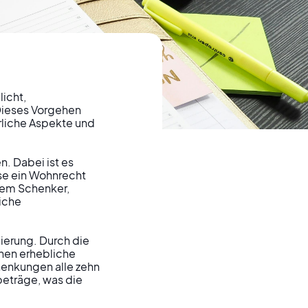
icht, 
Dieses Vorgehen 
rliche Aspekte und 
ge
 Dabei ist es 
se ein Wohnrecht 
em Schenker, 
iche 
u
erung. Durch die 
nen erhebliche 
henkungen alle zehn 
eträge, was die 