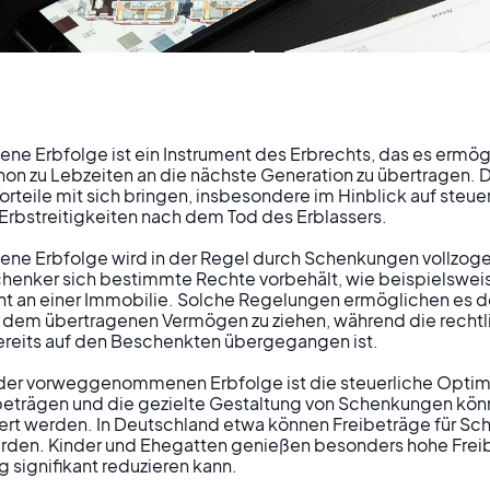
 Erbfolge ist ein Instrument des Erbrechts, das es ermögl
n zu Lebzeiten an die nächste Generation zu übertragen. 
rteile mit sich bringen, insbesondere im Hinblick auf steue
ommene Erbfol
rbstreitigkeiten nach dem Tod des Erblassers.

 Erbfolge wird in der Regel durch Schenkungen vollzogen.
chenker sich bestimmte Rechte vorbehält, wie beispielswei
ategische
t an einer Immobilie. Solche Regelungen ermöglichen es d
s dem übertragenen Vermögen zu ziehen, während die rechtl
reits auf den Beschenkten übergegangen ist.

übertragung z
t der vorweggenommenen Erbfolge ist die steuerliche Optimi
beträgen und die gezielte Gestaltung von Schenkungen kön
ebzeiten
siert werden. In Deutschland etwa können Freibeträge für Sc
erden. Kinder und Ehegatten genießen besonders hohe Freib
 signifikant reduzieren kann.
