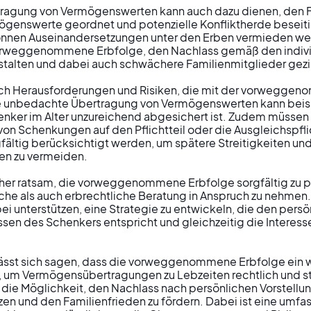
rtragung von Vermögenswerten kann auch dazu dienen, den F
genswerte geordnet und potenzielle Konfliktherde beseiti
t, können Auseinandersetzungen unter den Erben vermieden w
vorweggenommene Erbfolge, den Nachlass gemäß den indiv
stalten und dabei auch schwächere Familienmitglieder geziel
auch Herausforderungen und Risiken, die mit der vorwegge
e unbedachte Übertragung von Vermögenswerten kann beis
enker im Alter unzureichend abgesichert ist. Zudem müssen 
on Schenkungen auf den Pflichtteil oder die Ausgleichspfli
ltig berücksichtigt werden, um spätere Streitigkeiten und 
n zu vermeiden.

 daher ratsam, die vorweggenommene Erbfolge sorgfältig zu 
che als auch erbrechtliche Beratung in Anspruch zu nehmen.
i unterstützen, eine Strategie zu entwickeln, die den persö
issen des Schenkers entspricht und gleichzeitig die Interes
st sich sagen, dass die vorweggenommene Erbfolge ein we
, um Vermögensübertragungen zu Lebzeiten rechtlich und ste
t die Möglichkeit, den Nachlass nach persönlichen Vorstellun
tzen und den Familienfrieden zu fördern. Dabei ist eine umf