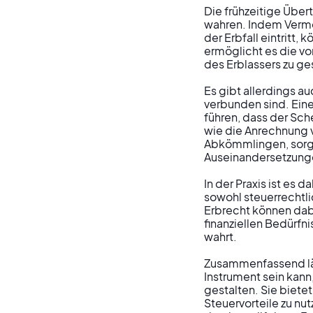
Die frühzeitige Übe
wahren. Indem Vermö
der Erbfall eintrit
ermöglicht es die 
des Erblassers zu ge
Es gibt allerdings 
verbunden sind. Ein
führen, dass der Sch
wie die Anrechnung v
Abkömmlingen, sorgfä
Auseinandersetzunge
In der Praxis ist es
sowohl steuerrechtli
Erbrecht können dabe
finanziellen Bedürfn
wahrt.

Zusammenfassend läs
Instrument sein kann
gestalten. Sie biete
Steuervorteile zu nu