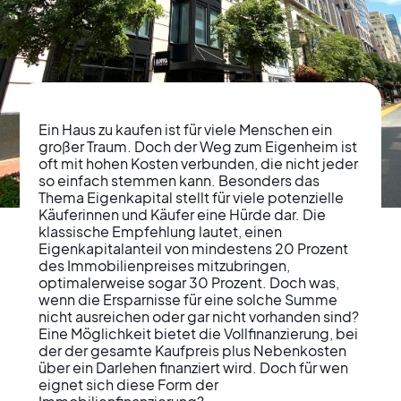
Ein Haus zu kaufen ist für viele Menschen ein 
großer Traum. Doch der Weg zum Eigenheim ist 
oft mit hohen Kosten verbunden, die nicht jeder 
so einfach stemmen kann. Besonders das 
Thema Eigenkapital stellt für viele potenzielle 
Vollfinanzierung beim
Käuferinnen und Käufer eine Hürde dar. Die 
klassische Empfehlung lautet, einen 
Immobilienkauf:
Eigenkapitalanteil von mindestens 20 Prozent 
des Immobilienpreises mitzubringen, 
Chance oder Risiko?
optimalerweise sogar 30 Prozent. Doch was, 
wenn die Ersparnisse für eine solche Summe 
nicht ausreichen oder gar nicht vorhanden sind? 
Eine Möglichkeit bietet die Vollfinanzierung, bei 
der der gesamte Kaufpreis plus Nebenkosten 
über ein Darlehen finanziert wird. Doch für wen 
eignet sich diese Form der 