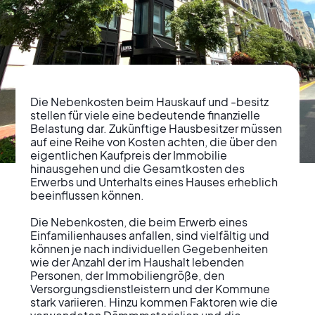
Die Nebenkosten beim Hauskauf und -besitz 
stellen für viele eine bedeutende finanzielle 
Belastung dar. Zukünftige Hausbesitzer müssen 
auf eine Reihe von Kosten achten, die über den 
eigentlichen Kaufpreis der Immobilie 
Nebenkosten beim
hinausgehen und die Gesamtkosten des 
Erwerbs und Unterhalts eines Hauses erheblich 
Hauskauf und
beeinflussen können.

Unterhalt: Worauf Sie
Die Nebenkosten, die beim Erwerb eines 
Einfamilienhauses anfallen, sind vielfältig und 
achten sollten
können je nach individuellen Gegebenheiten 
wie der Anzahl der im Haushalt lebenden 
Personen, der Immobiliengröße, den 
Versorgungsdienstleistern und der Kommune 
stark variieren. Hinzu kommen Faktoren wie die 