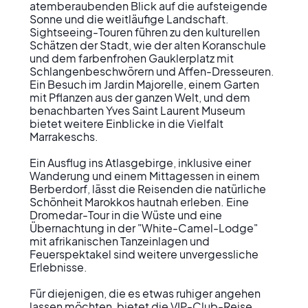
atemberaubenden Blick auf die aufsteigende 
Sonne und die weitläufige Landschaft. 
Sightseeing-Touren führen zu den kulturellen 
Schätzen der Stadt, wie der alten Koranschule 
und dem farbenfrohen Gauklerplatz mit 
Schlangenbeschwörern und Affen-Dresseuren. 
Ein Besuch im Jardin Majorelle, einem Garten 
mit Pflanzen aus der ganzen Welt, und dem 
benachbarten Yves Saint Laurent Museum 
bietet weitere Einblicke in die Vielfalt 
Marrakeschs.

Ein Ausflug ins Atlasgebirge, inklusive einer 
Wanderung und einem Mittagessen in einem 
Berberdorf, lässt die Reisenden die natürliche 
Schönheit Marokkos hautnah erleben. Eine 
Dromedar-Tour in die Wüste und eine 
Übernachtung in der "White-Camel-Lodge" 
mit afrikanischen Tanzeinlagen und 
Feuerspektakel sind weitere unvergessliche 
Erlebnisse.

Für diejenigen, die es etwas ruhiger angehen 
lassen möchten, bietet die VIP-Club-Reise 