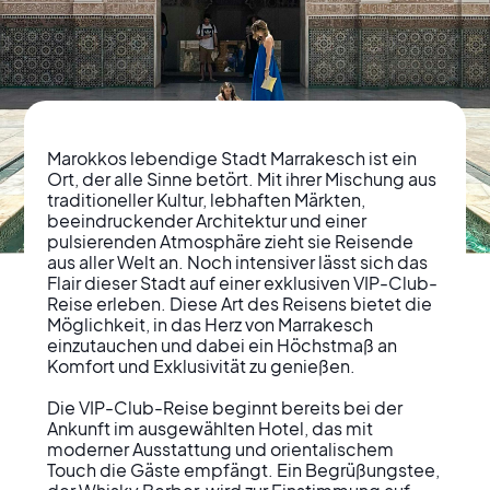
Marokkos lebendige Stadt Marrakesch ist ein 
Ort, der alle Sinne betört. Mit ihrer Mischung aus 
traditioneller Kultur, lebhaften Märkten, 
beeindruckender Architektur und einer 
pulsierenden Atmosphäre zieht sie Reisende 
Marrakesch erleben
aus aller Welt an. Noch intensiver lässt sich das 
Flair dieser Stadt auf einer exklusiven VIP-Club-
Exklusive VIP-Club-
Reise erleben. Diese Art des Reisens bietet die 
Möglichkeit, in das Herz von Marrakesch 
Reisen in die Stadt der
einzutauchen und dabei ein Höchstmaß an 
Komfort und Exklusivität zu genießen.

Sinne
Die VIP-Club-Reise beginnt bereits bei der 
Ankunft im ausgewählten Hotel, das mit 
moderner Ausstattung und orientalischem 
Touch die Gäste empfängt. Ein Begrüßungstee, 