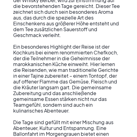
der Whisky Berber, wird zur Einstimmung auf 
die bevorstehenden Tage gereicht. Dieser Tee 
zeichnet sich durch sein besonderes Aroma 
aus, das durch die spezielle Art des 
Einschenkens aus größerer Höhe entsteht und 
dem Tee zusätzlichen Sauerstoff und 
Geschmack verleiht.

Ein besonderes Highlight der Reise ist der 
Kochkurs bei einem renommierten Chefkoch, 
der die Teilnehmer in die Geheimnisse der 
marokkanischen Küche einweiht. Hier lernen 
die Reisenden, wie man traditionelle Gerichte 
in einer Tajine zubereitet – einem Tontopf, der 
auf offener Flamme das Gemüse, Fleisch und 
die Kräuter langsam gart. Die gemeinsame 
Zubereitung und das anschließende 
gemeinsame Essen stärken nicht nur das 
Teamgefühl, sondern sind auch ein 
kulinarisches Abenteuer.

Die Tage sind gefüllt mit einer Mischung aus 
Abenteuer, Kultur und Entspannung. Eine 
Ballonfahrt im Morgengrauen bietet einen 