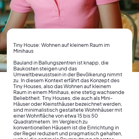
Tiny House: Wohnen auf kleinem Raum im 
Minihaus

Bauland in Ballungszentren ist knapp, die 
Baukosten steigen und das 
Lebensraum Maximal
Umweltbewusstsein in der Bevölkerung nimmt 
zu. In diesem Kontext erfährt das Konzept des 
Minimal: Der Trend
Tiny Houses, also das Wohnen auf kleinem 
Raum in einem Minihaus, eine stetig wachsende 
zum Tiny House Living
Beliebtheit. Tiny Houses, die auch als Mini-
Häuser oder Kleinsthäuser bezeichnet werden, 
sind minimalistisch gestaltete Wohnhäuser mit 
einer Wohnfläche von etwa 15 bis 50 
Quadratmetern. Im Vergleich zu 
konventionellen Häusern ist die Einrichtung in 
der Regel reduziert und pragmatisch gehalten, 