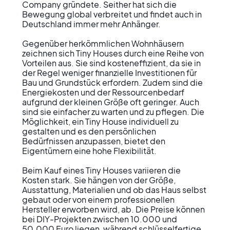
Company gründete. Seither hat sich die 
Bewegung global verbreitet und findet auch in 
Deutschland immer mehr Anhänger.

Gegenüber herkömmlichen Wohnhäusern 
zeichnen sich Tiny Houses durch eine Reihe von 
Vorteilen aus. Sie sind kosteneffizient, da sie in 
der Regel weniger finanzielle Investitionen für 
Bau und Grundstück erfordern. Zudem sind die 
Energiekosten und der Ressourcenbedarf 
aufgrund der kleinen Größe oft geringer. Auch 
sind sie einfacher zu warten und zu pflegen. Die 
Möglichkeit, ein Tiny House individuell zu 
gestalten und es den persönlichen 
Bedürfnissen anzupassen, bietet den 
Eigentümern eine hohe Flexibilität. 

Beim Kauf eines Tiny Houses variieren die 
Kosten stark. Sie hängen von der Größe, 
Ausstattung, Materialien und ob das Haus selbst 
gebaut oder von einem professionellen 
Hersteller erworben wird, ab. Die Preise können 
bei DIY-Projekten zwischen 10.000 und 
50.000 Euro liegen, während schlüsselfertige 