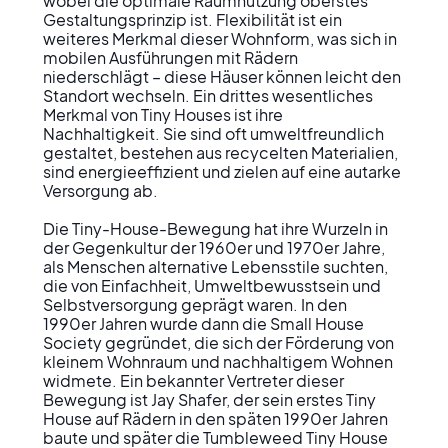
wobei die optimale Raumnutzung oberstes 
Gestaltungsprinzip ist. Flexibilität ist ein 
weiteres Merkmal dieser Wohnform, was sich in 
mobilen Ausführungen mit Rädern 
niederschlägt – diese Häuser können leicht den 
Standort wechseln. Ein drittes wesentliches 
Merkmal von Tiny Houses ist ihre 
Nachhaltigkeit. Sie sind oft umweltfreundlich 
gestaltet, bestehen aus recycelten Materialien, 
sind energieeffizient und zielen auf eine autarke 
Versorgung ab.

Die Tiny-House-Bewegung hat ihre Wurzeln in 
der Gegenkultur der 1960er und 1970er Jahre, 
als Menschen alternative Lebensstile suchten, 
die von Einfachheit, Umweltbewusstsein und 
Selbstversorgung geprägt waren. In den 
1990er Jahren wurde dann die Small House 
Society gegründet, die sich der Förderung von 
kleinem Wohnraum und nachhaltigem Wohnen 
widmete. Ein bekannter Vertreter dieser 
Bewegung ist Jay Shafer, der sein erstes Tiny 
House auf Rädern in den späten 1990er Jahren 
baute und später die Tumbleweed Tiny House 