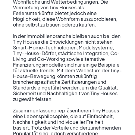
Wohnfläche und Wetterbedingungen. Die 
Vermietung von Tiny Houses als 
Ferienunterkünfte bietet jedoch eine 
Möglichkeit, diese Wohnform auszuprobieren, 
ohne selbst zu bauen oder zu kaufen.

In der Immobilienbranche bleiben auch bei den 
Tiny Houses die Entwicklungen nicht stehen. 
Smart-Home-Technologien, Modulsysteme, 
Tiny-House-Dörfer, städtische Integration, Co-
Living und Co-Working sowie alternative 
Finanzierungsmodelle sind nur einige Beispiele 
für aktuelle Trends. Mit dem Wachstum der Tiny-
House-Bewegung könnten zukünftig 
branchenspezifische Zertifizierungen und 
Standards eingeführt werden, um die Qualität, 
Sicherheit und Nachhaltigkeit von Tiny Houses 
zu gewährleisten.

Zusammenfassend repräsentieren Tiny Houses 
eine Lebensphilosophie, die auf Einfachheit, 
Nachhaltigkeit und individueller Freiheit 
basiert. Trotz der Vorteile und der zunehmenden 
Popularität sind jedoch verschiedene 