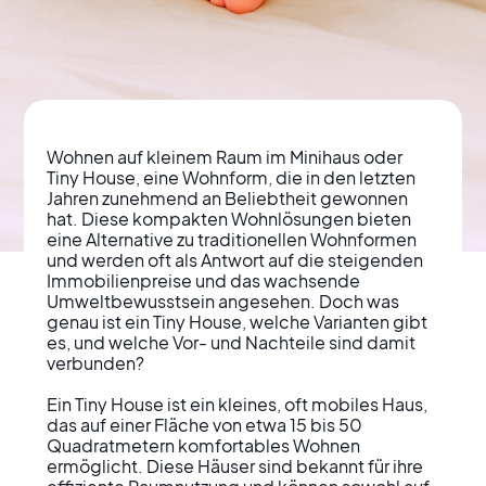
Wohnen auf kleinem Raum im Minihaus oder 
Tiny House, eine Wohnform, die in den letzten 
Jahren zunehmend an Beliebtheit gewonnen 
hat. Diese kompakten Wohnlösungen bieten 
eine Alternative zu traditionellen Wohnformen 
Kleiner Wohnraum ganz
und werden oft als Antwort auf die steigenden 
Immobilienpreise und das wachsende 
groß Tiny Houses als
Umweltbewusstsein angesehen. Doch was 
genau ist ein Tiny House, welche Varianten gibt 
Antwort auf moderne
es, und welche Vor- und Nachteile sind damit 
verbunden?

ohnherausforderungen
Ein Tiny House ist ein kleines, oft mobiles Haus, 
das auf einer Fläche von etwa 15 bis 50 
Quadratmetern komfortables Wohnen 
ermöglicht. Diese Häuser sind bekannt für ihre 