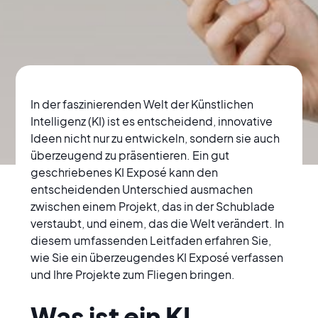
In der faszinierenden Welt der Künstlichen 
Intelligenz (KI) ist es entscheidend, innovative 
Ideen nicht nur zu entwickeln, sondern sie auch 
überzeugend zu präsentieren. Ein gut 
geschriebenes KI Exposé kann den 
EXPOSÉS
entscheidenden Unterschied ausmachen 
KI Exposé schreiben:
zwischen einem Projekt, das in der Schublade 
verstaubt, und einem, das die Welt verändert. In 
Der ultimative
diesem umfassenden Leitfaden erfahren Sie, 
Leitfaden für
wie Sie ein überzeugendes KI Exposé verfassen 
und Ihre Projekte zum Fliegen bringen.
erfolgreiche KI-
Projekte
Was ist ein KI 