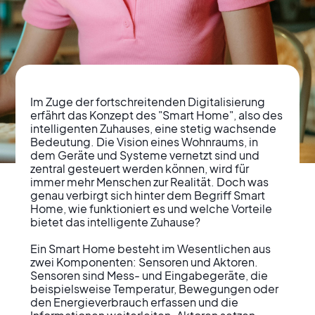
Im Zuge der fortschreitenden Digitalisierung 
erfährt das Konzept des "Smart Home", also des 
intelligenten Zuhauses, eine stetig wachsende 
Bedeutung. Die Vision eines Wohnraums, in 
dem Geräte und Systeme vernetzt sind und 
Intelligentes Wohnen
zentral gesteuert werden können, wird für 
immer mehr Menschen zur Realität. Doch was 
im digitalen Zeitalter:
genau verbirgt sich hinter dem Begriff Smart 
Home, wie funktioniert es und welche Vorteile 
Einblicke in das Smart
bietet das intelligente Zuhause?

Home Konzept
Ein Smart Home besteht im Wesentlichen aus 
zwei Komponenten: Sensoren und Aktoren. 
Sensoren sind Mess- und Eingabegeräte, die 
beispielsweise Temperatur, Bewegungen oder 
den Energieverbrauch erfassen und die 