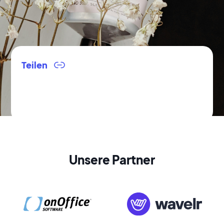
Teilen
Innovative Ansätze für
nachhaltige
Entwicklung
Unsere Partner