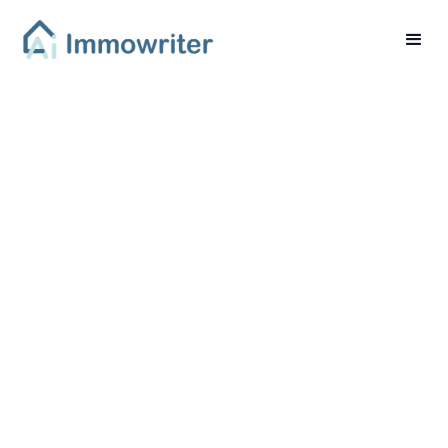
Immobilienbranche im
Wandel
BETTERHOMES setzt
neue Maßstäbe mit
frischem
Markenauftritt