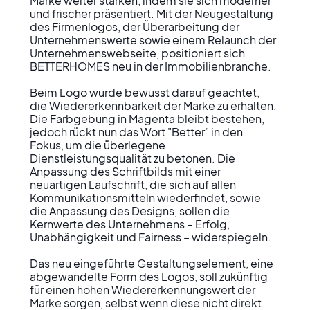
Marke weiter stärken, indem sie sich moderner 
und frischer präsentiert. Mit der Neugestaltung 
des Firmenlogos, der Überarbeitung der 
Unternehmenswerte sowie einem Relaunch der 
Unternehmenswebseite, positioniert sich 
BETTERHOMES neu in der Immobilienbranche.

Beim Logo wurde bewusst darauf geachtet, 
die Wiedererkennbarkeit der Marke zu erhalten. 
Die Farbgebung in Magenta bleibt bestehen, 
jedoch rückt nun das Wort "Better" in den 
Fokus, um die überlegene 
Dienstleistungsqualität zu betonen. Die 
Anpassung des Schriftbilds mit einer 
neuartigen Laufschrift, die sich auf allen 
Kommunikationsmitteln wiederfindet, sowie 
die Anpassung des Designs, sollen die 
Kernwerte des Unternehmens – Erfolg, 
Unabhängigkeit und Fairness – widerspiegeln.

Das neu eingeführte Gestaltungselement, eine 
abgewandelte Form des Logos, soll zukünftig 
für einen hohen Wiedererkennungswert der 
Marke sorgen, selbst wenn diese nicht direkt 