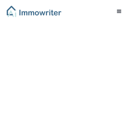
Immobilien und
Spekulationssteuer:
Ihr Wegweiser durch
den Steuerdschungel