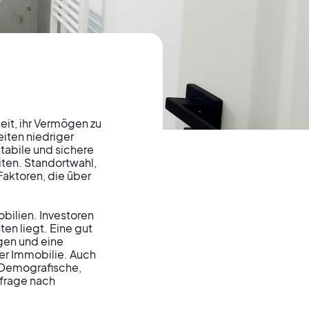
eit, ihr Vermögen zu 
Ihr
iten niedriger 
tabile und sichere 
ten. Standortwahl, 
Faktoren, die über 
lien
bilien. Investoren 
en liegt. Eine gut 
gen und eine 
ner Immobilie. Auch 
 Demografische, 
frage nach 