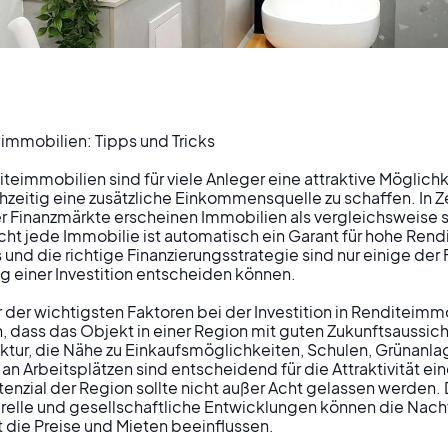
eimmobilien: Tipps und Tricks

iteimmobilien sind für viele Anleger eine attraktive Möglichk
 Kapitalanlage: 
zeitig eine zusätzliche Einkommensquelle zu schaffen. In Ze
r Finanzmärkte erscheinen Immobilien als vergleichsweise s
ht jede Immobilie ist automatisch ein Garant für hohe Rendi
und die richtige Finanzierungsstrategie sind nur einige der 
r Renditeimmobi
g einer Investition entscheiden können.

r der wichtigsten Faktoren bei der Investition in Renditeimmo
, dass das Objekt in einer Region mit guten Zukunftsaussicht
ktur, die Nähe zu Einkaufsmöglichkeiten, Schulen, Grünanla
an Arbeitsplätzen sind entscheidend für die Attraktivität ei
nzial der Region sollte nicht außer Acht gelassen werden.
turelle und gesellschaftliche Entwicklungen können die Nach
die Preise und Mieten beeinflussen.
