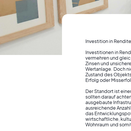
Investition in Rendit
Investitionen in Rend
Erfolgreiche
vermehren und gleich
Zinsen und unsichere
Wertanlage. Doch nic
Zustand des Objekts 
Leitfaden fü
Erfolg oder Misserfol
Der Standort ist eine
sollten darauf achten
ausgebaute Infrastru
ausreichende Anzahl 
das Entwicklungspote
wirtschaftliche, kul
Wohnraum und somit 