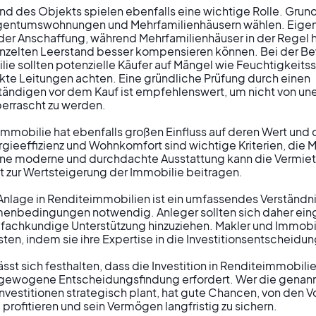
and des Objekts spielen ebenfalls eine wichtige Rolle. Grun
igentumswohnungen und Mehrfamilienhäusern wählen. Eig
n der Anschaffung, während Mehrfamilienhäuser in der Regel
inzelten Leerstand besser kompensieren können. Bei der B
ie sollten potenzielle Käufer auf Mängel wie Feuchtigkeits
te Leitungen achten. Eine gründliche Prüfung durch einen 
ändigen vor dem Kauf ist empfehlenswert, um nicht von une
errascht zu werden.

Immobilie hat ebenfalls großen Einfluss auf deren Wert und d
ieeffizienz und Wohnkomfort sind wichtige Kriterien, die M
ine moderne und durchdachte Ausstattung kann die Vermietb
 zur Wertsteigerung der Immobilie beitragen.

 Anlage in Renditeimmobilien ist ein umfassendes Verständn
menbedingungen notwendig. Anleger sollten sich daher ein
fachkundige Unterstützung hinzuziehen. Makler und Immobi
sten, indem sie ihre Expertise in die Investitionsentscheidung
t sich festhalten, dass die Investition in Renditeimmobilie
gewogene Entscheidungsfindung erfordert. Wer die genann
nvestitionen strategisch plant, hat gute Chancen, von den Vo
profitieren und sein Vermögen langfristig zu sichern.