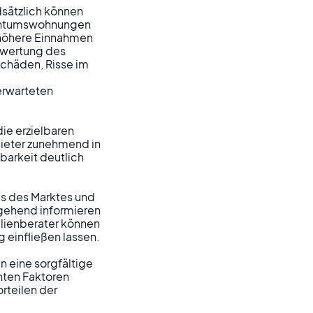
dsätzlich können 
entumswohnungen 
 höhere Einnahmen 
ewertung des 
schäden, Risse im 
rwarteten 
ie erzielbaren 
ieter zunehmend in 
arkeit deutlich 
is des Marktes und 
gehend informieren 
lienberater können 
 einfließen lassen.

n eine sorgfältige 
ten Faktoren 
rteilen der 