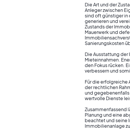
Die Art und der Zust
Anleger zwischen E
sind oft günstiger i
generieren und vere
Zustands der Immobil
Mauerwerk und defek
Immobiliensachverst
Sanierungskosten üb
Die Ausstattung der 
Mieteinnahmen. Energ
den Fokus rücken. E
verbessern und somit
Für die erfolgreiche
der rechtlichen Rah
und gegebenenfalls 
wertvolle Dienste lei
Zusammenfassend läss
Planung und eine ab
beachtet und seine I
Immobilienanlage zu 