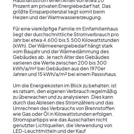
Haushaltsstrom einen Anteil von etwa 20 
Prozent am privaten Energiebedarf hat. Das 
größte Einsparpotenzial liegt somit beim 
Heizen und der Warmwassererzeugung.

Für eine vierköpfige Familie im Einfamilienhaus 
liegt der durchschnittliche Stromverbrauch pro 
Jahr bei etwa 4.600 bis 5.500 Kilowattstunden 
(kWh). Der Wärmeenergiebedarf hängt stark 
vom Baujahr und der Wärmedämmung des 
Gebäudes ab. Je nach Alter des Gebäudes 
variieren die Werte zwischen 200 bis 300 
kWh/a/m² bei Gebäuden aus den 1970er 
Jahren und 15 kWh/a/m² bei einem Passivhaus.

Um die Energiekosten im Blick zu behalten, ist 
es ratsam, den eigenen Verbrauch regelmäßig 
zu überwachen und zu analysieren. Dies kann 
durch das Ablesen des Stromzählers und das 
Umrechnen des Verbrauchs von Brennstoffen 
wie Gas oder Öl in Kilowattstunden erfolgen. 
Stromspartipps wie das Ausschalten nicht 
genutzter Lichtquellen, die Verwendung von 
LED-Leuchtmitteln und der Kauf 