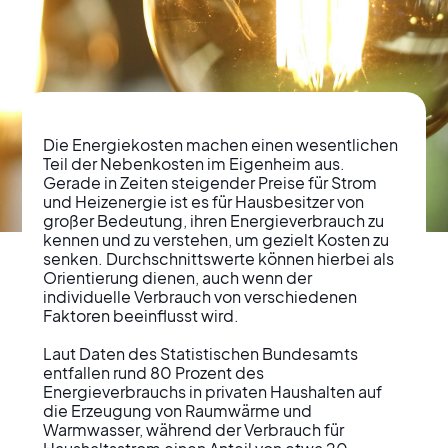
Die Energiekosten machen einen wesentlichen 
Teil der Nebenkosten im Eigenheim aus. 
Gerade in Zeiten steigender Preise für Strom 
und Heizenergie ist es für Hausbesitzer von 
großer Bedeutung, ihren Energieverbrauch zu 
Energieverbrauch im
kennen und zu verstehen, um gezielt Kosten zu 
senken. Durchschnittswerte können hierbei als 
Eigenheim:
Orientierung dienen, auch wenn der 
individuelle Verbrauch von verschiedenen 
Kostenbewusstsein
Faktoren beeinflusst wird.

und Sparpotenziale
Laut Daten des Statistischen Bundesamts 
entfallen rund 80 Prozent des 
erkennen
Energieverbrauchs in privaten Haushalten auf 
die Erzeugung von Raumwärme und 
Warmwasser, während der Verbrauch für 