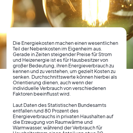
Die Energiekosten machen einen wesentlichen 
Teil der Nebenkosten im Eigenheim aus. 
Gerade in Zeiten steigender Preise für Strom 
und Heizenergie ist es für Hausbesitzer von 
großer Bedeutung, ihren Energieverbrauch zu 
Energiekosten im
kennen und zu verstehen, um gezielt Kosten zu 
senken. Durchschnittswerte können hierbei als 
Eigenheim effektiv
Orientierung dienen, auch wenn der 
individuelle Verbrauch von verschiedenen 
senken
Faktoren beeinflusst wird.

Laut Daten des Statistischen Bundesamts 
entfallen rund 80 Prozent des 
Energieverbrauchs in privaten Haushalten auf 
die Erzeugung von Raumwärme und 
Warmwasser, während der Verbrauch für 