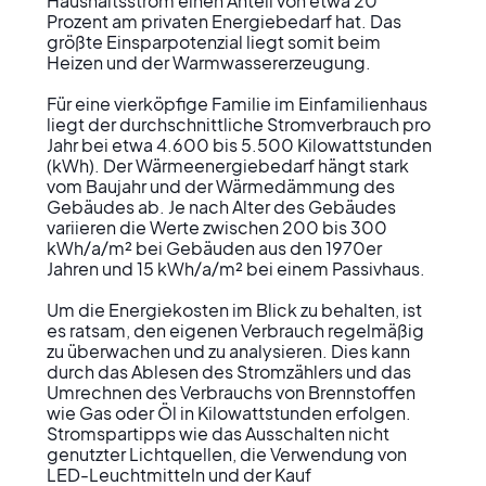
Haushaltsstrom einen Anteil von etwa 20 
Prozent am privaten Energiebedarf hat. Das 
größte Einsparpotenzial liegt somit beim 
Heizen und der Warmwassererzeugung.

Für eine vierköpfige Familie im Einfamilienhaus 
liegt der durchschnittliche Stromverbrauch pro 
Jahr bei etwa 4.600 bis 5.500 Kilowattstunden 
(kWh). Der Wärmeenergiebedarf hängt stark 
vom Baujahr und der Wärmedämmung des 
Gebäudes ab. Je nach Alter des Gebäudes 
variieren die Werte zwischen 200 bis 300 
kWh/a/m² bei Gebäuden aus den 1970er 
Jahren und 15 kWh/a/m² bei einem Passivhaus.

Um die Energiekosten im Blick zu behalten, ist 
es ratsam, den eigenen Verbrauch regelmäßig 
zu überwachen und zu analysieren. Dies kann 
durch das Ablesen des Stromzählers und das 
Umrechnen des Verbrauchs von Brennstoffen 
wie Gas oder Öl in Kilowattstunden erfolgen. 
Stromspartipps wie das Ausschalten nicht 
genutzter Lichtquellen, die Verwendung von 
LED-Leuchtmitteln und der Kauf 