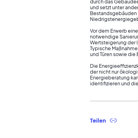
durch das Gebäudeen
und setzt unter and
Bestandsgebäuden fes
Niedrigstenergiegeb
Vor dem Erwerb einer
notwendige Sanierun
Wertsteigerung der Im
Typische Maßnahmen
und Türen sowie die 
Die Energieeffizienz
der nicht nur ökologi
Energieberatung kan
identifizieren und di
Teilen