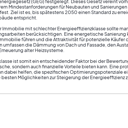
ergiegesetz (GEG) festgelegt. Dieses Gesetz vereint vor
erem Mindestanforderungen für Neubauten und Sanierungen 
t. Ziel ist es, bis spätestens 2050 einen Standard zu errei
äude entspricht.

 Immobilie mit schlechter Energieeffizienzklasse sollte man 
gsarbeiten berücksichtigen. Eine energetische Sanierung k
mobilie führen und die Attraktivität für potenzielle Käufer 
 umfassen die Dämmung von Dach und Fassade, den Austau
Erneuerung alter Heizsysteme.

klasse ist somit ein entscheidender Faktor bei der Bewertun
sche, sondern auch finanzielle Vorteile bieten kann. Eine pro
n dabei helfen, die spezifischen Optimierungspotenziale e
e besten Möglichkeiten zur Steigerung der Energieeffizienz z