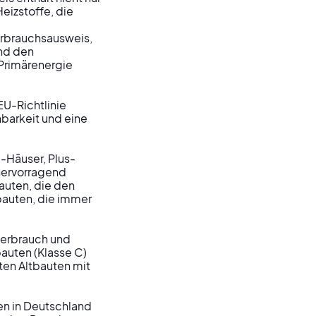
izstoffe, die 
rbrauchsausweis, 
nd den 
Primärenergie 
U-Richtlinie 
hbarkeit und eine 
-Häuser, Plus-
hervorragend 
uten, die den 
bauten, die immer 
erbrauch und 
auten (Klasse C) 
rten Altbauten mit 
n in Deutschland 