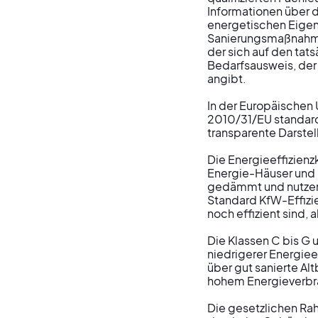
Informationen über 
energetischen Eige
Sanierungsmaßnahmen
der sich auf den tat
Bedarfsausweis, der
angibt.

In der Europäischen 
2010/31/EU standardi
transparente Darstel
Die Energieeffizienz
Energie-Häuser und 
gedämmt und nutzen 
Standard KfW-Effizie
noch effizient sind, 
Die Klassen C bis 
niedrigerer Energiee
über gut sanierte Alt
hohem Energieverbrau
Die gesetzlichen Ra