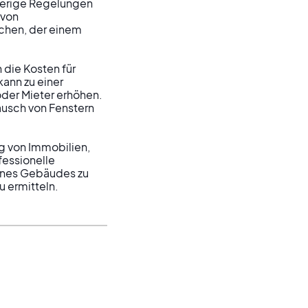
herige Regelungen 
von 
chen, der einem 
die Kosten für 
ann zu einer 
oder Mieter erhöhen. 
sch von Fenstern 
g von Immobilien, 
fessionelle 
ines Gebäudes zu 
u ermitteln.