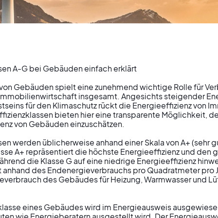
sen A-G bei Gebäuden einfach erklärt

 von Gebäuden spielt eine zunehmend wichtige Rolle für Ver
ehen Sie die
Immobilienwirtschaft insgesamt. Angesichts steigender Ene
ins für den Klimaschutz rückt die Energieeffizienz von Imm
fizienzklassen bieten hier eine transparente Möglichkeit, d
ienz von Gebäuden einzuschätzen.

izienzklassen v
sen werden üblicherweise anhand einer Skala von A+ (sehr gut
lasse A+ repräsentiert die höchste Energieeffizienz und den 
den A bis G
rend die Klasse G auf eine niedrige Energieeffizienz hinweis
gt anhand des Endenergieverbrauchs pro Quadratmeter pro Ja
ieverbrauch des Gebäudes für Heizung, Warmwasser und Lüft
zklasse eines Gebäudes wird im Energieausweis ausgewiesen
uten wie Energieberatern ausgestellt wird. Der Energieauswei