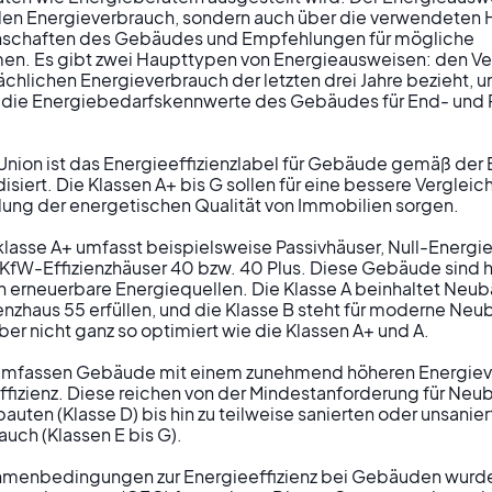
den Energieverbrauch, sondern auch über die verwendeten He
nschaften des Gebäudes und Empfehlungen für mögliche 
. Es gibt zwei Haupttypen von Energieausweisen: den Ve
sächlichen Energieverbrauch der letzten drei Jahre bezieht, u
 die Energiebedarfskennwerte des Gebäudes für End- und 
Union ist das Energieeffizienzlabel für Gebäude gemäß der E
siert. Die Klassen A+ bis G sollen für eine bessere Vergleic
lung der energetischen Qualität von Immobilien sorgen.

klasse A+ umfasst beispielsweise Passivhäuser, Null-Energie
KfW-Effizienzhäuser 40 bzw. 40 Plus. Diese Gebäude sind 
erneuerbare Energiequellen. Die Klasse A beinhaltet Neuba
nzhaus 55 erfüllen, und die Klasse B steht für moderne Neu
aber nicht ganz so optimiert wie die Klassen A+ und A.

G umfassen Gebäude mit einem zunehmend höheren Energiev
ffizienz. Diese reichen von der Mindestanforderung für Neub
bauten (Klasse D) bis hin zu teilweise sanierten oder unsanie
ch (Klassen E bis G).

hmenbedingungen zur Energieeffizienz bei Gebäuden wurde