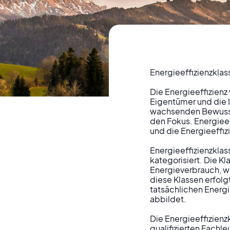
Energieeffizienzklas
Die Energieeffizienz
Verst
Eigentümer und die 
wachsenden Bewusstse
den Fokus. Energieef
und die Energieeffiz
Energieeff
Energieeffizienzklas
kategorisiert. Die K
Gebäu
Energieverbrauch, wäh
diese Klassen erfol
tatsächlichen Energ
abbildet.

Die Energieeffizien
qualifizierten Fachle