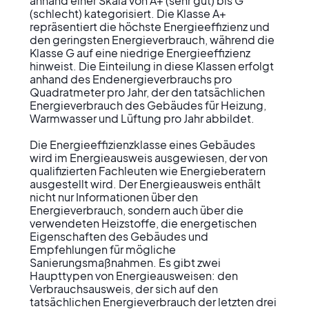
anhand einer Skala von A+ (sehr gut) bis G 
(schlecht) kategorisiert. Die Klasse A+ 
repräsentiert die höchste Energieeffizienz und 
den geringsten Energieverbrauch, während die 
Klasse G auf eine niedrige Energieeffizienz 
hinweist. Die Einteilung in diese Klassen erfolgt 
anhand des Endenergieverbrauchs pro 
Quadratmeter pro Jahr, der den tatsächlichen 
Energieverbrauch des Gebäudes für Heizung, 
Warmwasser und Lüftung pro Jahr abbildet.

Die Energieeffizienzklasse eines Gebäudes 
wird im Energieausweis ausgewiesen, der von 
qualifizierten Fachleuten wie Energieberatern 
ausgestellt wird. Der Energieausweis enthält 
nicht nur Informationen über den 
Energieverbrauch, sondern auch über die 
verwendeten Heizstoffe, die energetischen 
Eigenschaften des Gebäudes und 
Empfehlungen für mögliche 
Sanierungsmaßnahmen. Es gibt zwei 
Haupttypen von Energieausweisen: den 
Verbrauchsausweis, der sich auf den 
tatsächlichen Energieverbrauch der letzten drei 