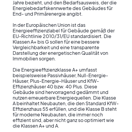
Jahre bezieht, und den Bedarfsausweis, der die 
Energiebedarfskennwerte des Gebäudes für 
End- und Primärenergie angibt.

In der Europäischen Union ist das 
Energieeffizienzlabel für Gebäude gemäß der 
EU-Richtlinie 2010/31/EU standardisiert. Die 
Klassen A+ bis G sollen für eine bessere 
Vergleichbarkeit und eine transparente 
Darstellung der energetischen Qualität von 
Immobilien sorgen.

Die Energieeffizienzklasse A+ umfasst 
beispielsweise Passivhäuser, Null-Energie-
Häuser, Plus-Energie-Häuser und KfW-
Effizienzhäuser 40 bzw. 40 Plus. Diese 
Gebäude sind hervorragend gedämmt und 
nutzen erneuerbare Energiequellen. Die Klasse 
A beinhaltet Neubauten, die den Standard KfW-
Effizienzhaus 55 erfüllen, und die Klasse B steht 
für moderne Neubauten, die immer noch 
effizient sind, aber nicht ganz so optimiert wie 
die Klassen A+ und A.
