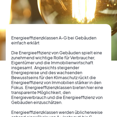
Energieeffizienzklassen A-G bei Gebäuden 
einfach erklärt

Die Energieeffizienz von Gebäuden spielt eine 
zunehmend wichtige Rolle für Verbraucher, 
Verständlicher
Eigentümer und die Immobilienwirtschaft 
insgesamt. Angesichts steigender 
Überblick der
Energiepreise und des wachsenden 
Bewusstseins für den Klimaschutz rückt die 
Energieeffizienzklassen
Energieeffizienz von Immobilien stärker in den 
Fokus. Energieeffizienzklassen bieten hier eine 
A-G bei Immobilien
transparente Möglichkeit, den 
Energieverbrauch und die Energieeffizienz von 
Gebäuden einzuschätzen.

Energieeffizienzklassen werden üblicherweise 