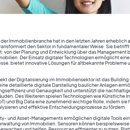
n der Immobilienbranche hat in den letzten Jahren erheblich a
sformiert den Sektor in fundamentaler Weise. Sie betrifft 
: von der Planung und Entwicklung über das Management bis
ng transformiert
bilien. Der Einsatz digitaler Technologien ermöglicht eine 
sse, bietet innovative Lösungen für altbekannte Probleme u
lienbranche:
ekt der Digitalisierung im Immobiliensektor ist das Building 
ine detaillierte digitale Darstellung baulicher Anlagen ermö
ngseffizienz und Genauigkeit und unterstützt die nachhalti
eigerung und ne
den. Des Weiteren spielen Technologien wie Künstliche Intel
IoT) und Big Data eine zunehmend wichtige Rolle, indem sie h
ysieren und effektive Entscheidungsprozesse zu fördern.

äftsmodelle
ity- und Asset-Managements ermöglichen digitale Tools eine
waltung von Immobilien. Sensoren können beispielsweise
rwachen und helfen, Ressourcen effizienter zu nutzen. Plat