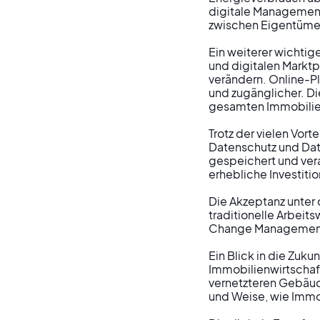
digitale Managemen
zwischen Eigentümern
Ein weiterer wichtig
und digitalen Marktp
verändern. Online-P
und zugänglicher. Di
gesamten Immobilie
Trotz der vielen Vort
Datenschutz und Dat
gespeichert und ver
erhebliche Investitio
Die Akzeptanz unter 
traditionelle Arbeits
Change Management er
Ein Blick in die Zukun
Immobilienwirtschaft
vernetzteren Gebäude
und Weise, wie Immob