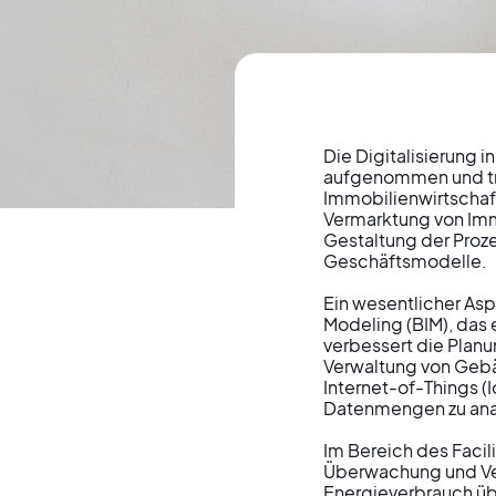
Die Digitalisierung i
aufgenommen und tran
Immobilienwirtschaft
Digitalisieru
Vermarktung von Immo
Gestaltung der Proze
Geschäftsmodelle.

Immobi
Ein wesentlicher Asp
Modeling (BIM), das e
verbessert die Planu
Effizienzst
Verwaltung von Gebäu
Internet-of-Things (
Datenmengen zu anal
Gesch
Im Bereich des Facil
Überwachung und Ver
Energieverbrauch übe