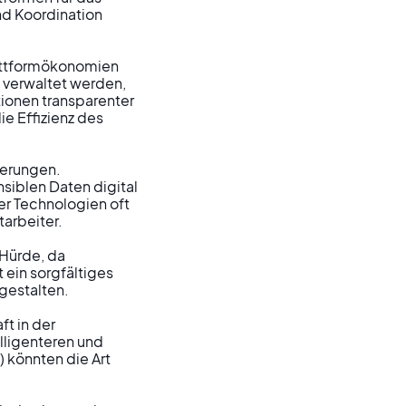
d Koordination 
lattformökonomien 
 verwaltet werden, 
ionen transparenter 
e Effizienz des 
derungen. 
iblen Daten digital 
r Technologien oft 
arbeiter.

 Hürde, da 
 ein sorgfältiges 
estalten.

ft in der 
lligenteren und 
 könnten die Art 