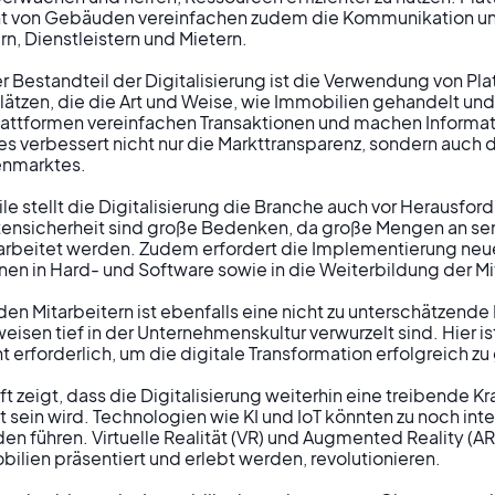
t von Gebäuden vereinfachen zudem die Kommunikation un
, Dienstleistern und Mietern.

er Bestandteil der Digitalisierung ist die Verwendung von P
lätzen, die die Art und Weise, wie Immobilien gehandelt und
lattformen vereinfachen Transaktionen und machen Informat
es verbessert nicht nur die Markttransparenz, sondern auch di
nmarktes.

eile stellt die Digitalisierung die Branche auch vor Herausfor
ensicherheit sind große Bedenken, da große Mengen an sens
arbeitet werden. Zudem erfordert die Implementierung neue
nen in Hard- und Software sowie in die Weiterbildung der Mit
den Mitarbeitern ist ebenfalls eine nicht zu unterschätzende
weisen tief in der Unternehmenskultur verwurzelt sind. Hier ist
forderlich, um die digitale Transformation erfolgreich zu g
ft zeigt, dass die Digitalisierung weiterhin eine treibende Kra
 sein wird. Technologien wie KI und IoT könnten zu noch inte
n führen. Virtuelle Realität (VR) und Augmented Reality (AR)
ilien präsentiert und erlebt werden, revolutionieren.
