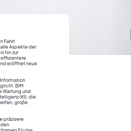
n Fahrt 
alle Aspekte der 
 hin zur 
 die
effizientere 
nd eröffnet neue 
Information 
glicht. BIM 
ge Wartung und 
ue
ligenz (KI), die 
elfen, große 
 präzisere 
 den 
tformen für das 