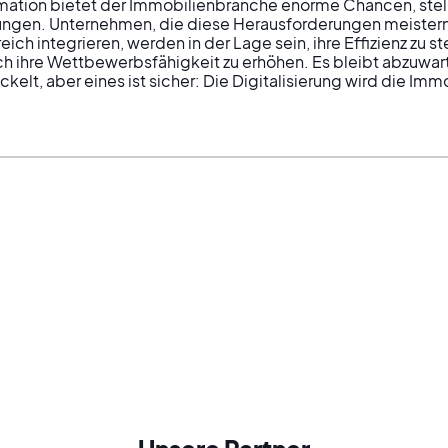
rmation bietet der Immobilienbranche enorme Chancen, stellt
ngen. Unternehmen, die diese Herausforderungen meistern
ich integrieren, werden in der Lage sein, ihre Effizienz zu st
ich ihre Wettbewerbsfähigkeit zu erhöhen. Es bleibt abzuwart
elt, aber eines ist sicher: Die Digitalisierung wird die Imm