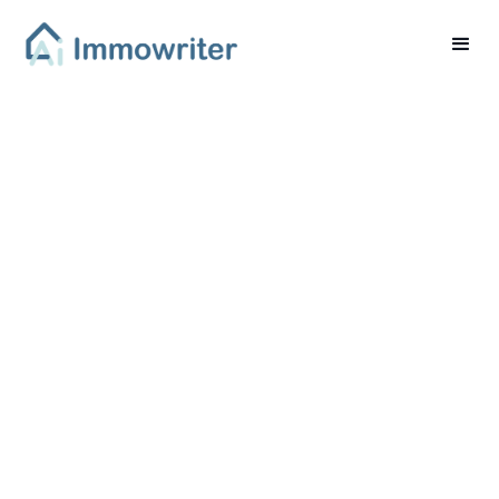
BETTERHOMES
verstärkt
Innovationskurs durch
SwissPropTech
Mitgliedschaft