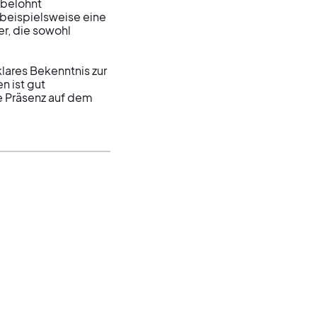
 belohnt 
eispielsweise eine 
r, die sowohl 
ares Bekenntnis zur 
 ist gut 
e Präsenz auf dem 