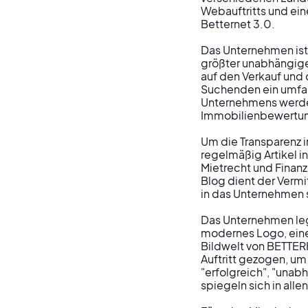
Webauftritts und ei
Betternet 3.0.

Das Unternehmen ist 
größter unabhängige
auf den Verkauf und 
Suchenden ein umfan
Unternehmens werden
Immobilienbewertung,
Um die Transparenz 
regelmäßig Artikel 
Mietrecht und Finanz
Blog dient der Vermi
in das Unternehmen s
Das Unternehmen legt
modernes Logo, eine 
Bildwelt von BETTER
Auftritt gezogen, u
"erfolgreich", "unab
spiegeln sich in alle