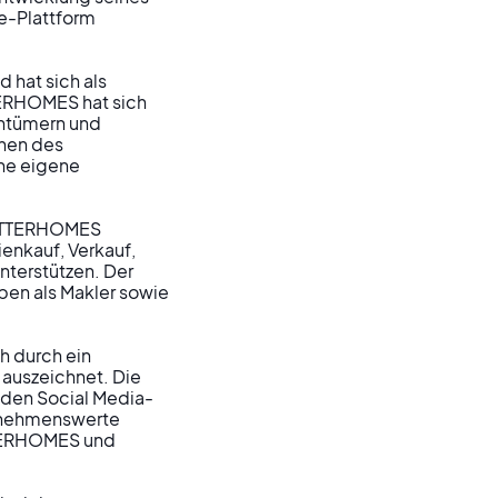
e-Plattform 
 hat sich als 
ERHOMES hat sich 
entümern und 
hen des 
ne eigene 
BETTERHOMES 
nkauf, Verkauf, 
terstützen. Der 
ben als Makler sowie 
h durch ein 
 auszeichnet. Die 
 den Social Media-
rnehmenswerte 
TTERHOMES und 