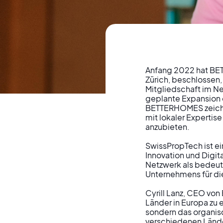
Anfang 2022 hat BET
Zürich, beschlossen,
Mitgliedschaft im Net
BETTERHOMES t
geplante Expansion 
BETTERHOMES zeichne
mit lokaler Expertis
anzubieten.

bei für Innova
SwissPropTech ist ei
Innovation und Digi
Netzwerk als bedeut
Unternehmens für die
Cyrill Lanz, CEO von
Länder in Europa zu 
sondern das organisc
verschiedenen Lände