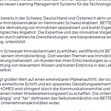
nes neuen Learning Management Systems für die Technologi
bereits in der Schweiz, Deutschland und Österreich aktiv und
r Immobilienmakler im Heimmarkt Schweiz etabliert. BETT
die Vermietung von Immobilien spezialisiert und bietet Eig
greiches Angebot. Die Expertise und das innovative Vorge
 durch zahlreiche Dienstleistungen, wie beispielsweise ei
 unterstützt.

im Schweizer Immobilienmarkt zu erhöhen, veröffentlicht 
in seinem Immobilienblog. Dort werden Themen wie Immobilie
ierung behandelt, um Kunden bei ihren Entscheidungen zu un
ttlung von relevantem Wissen und bietet Einblicke in das Le
elbst.

 großen Wert auf einen erkennbaren Markenauftritt, der sic
einheitliche Schrift und ein spezielles Gestaltungselement
HOMES wird stringent durch die Kommunikationsmittel und
m einen hohen Wiedererkennungswert zu schaffen. Die Unte
hängig" und "fair" definieren das Selbstverständnis von BE
n Unternehmensaktivitäten wider.
