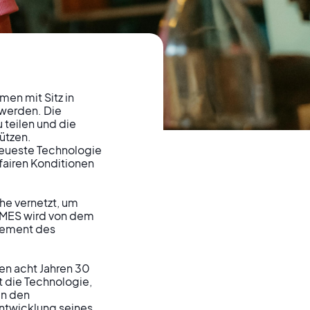
n mit Sitz in 
werden. Die 
 teilen und die 
pTech
ützen. 
eueste Technologie 
fairen Konditionen 
on in
he vernetzt, um 
OMES wird von dem 
gement des 
en acht Jahren 30 
t die Technologie, 
n den 
ntwicklung seines 