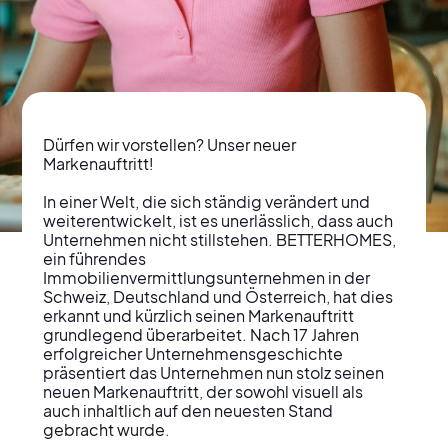
Dürfen wir vorstellen? Unser neuer 
Markenauftritt!

In einer Welt, die sich ständig verändert und 
weiterentwickelt, ist es unerlässlich, dass auch 
BETTERHOMES
Unternehmen nicht stillstehen. BETTERHOMES, 
ein führendes 
präsentiert
Immobilienvermittlungsunternehmen in der 
Schweiz, Deutschland und Österreich, hat dies 
modernisierten
erkannt und kürzlich seinen Markenauftritt 
grundlegend überarbeitet. Nach 17 Jahren 
Markenauftritt für die
erfolgreicher Unternehmensgeschichte 
präsentiert das Unternehmen nun stolz seinen 
Zukunft
neuen Markenauftritt, der sowohl visuell als 
auch inhaltlich auf den neuesten Stand 
gebracht wurde.
