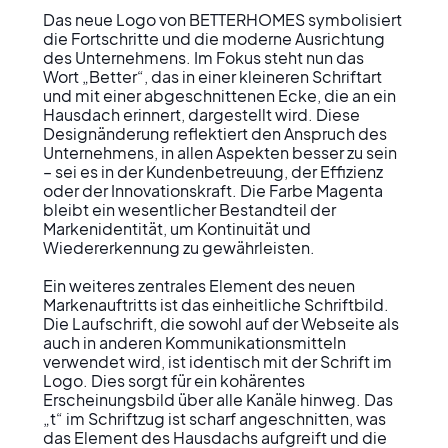
Das neue Logo von BETTERHOMES symbolisiert 
die Fortschritte und die moderne Ausrichtung 
des Unternehmens. Im Fokus steht nun das 
Wort „Better“, das in einer kleineren Schriftart 
und mit einer abgeschnittenen Ecke, die an ein 
Hausdach erinnert, dargestellt wird. Diese 
Designänderung reflektiert den Anspruch des 
Unternehmens, in allen Aspekten besser zu sein 
– sei es in der Kundenbetreuung, der Effizienz 
oder der Innovationskraft. Die Farbe Magenta 
bleibt ein wesentlicher Bestandteil der 
Markenidentität, um Kontinuität und 
Wiedererkennung zu gewährleisten.

Ein weiteres zentrales Element des neuen 
Markenauftritts ist das einheitliche Schriftbild. 
Die Laufschrift, die sowohl auf der Webseite als 
auch in anderen Kommunikationsmitteln 
verwendet wird, ist identisch mit der Schrift im 
Logo. Dies sorgt für ein kohärentes 
Erscheinungsbild über alle Kanäle hinweg. Das 
„t“ im Schriftzug ist scharf angeschnitten, was 
das Element des Hausdachs aufgreift und die 